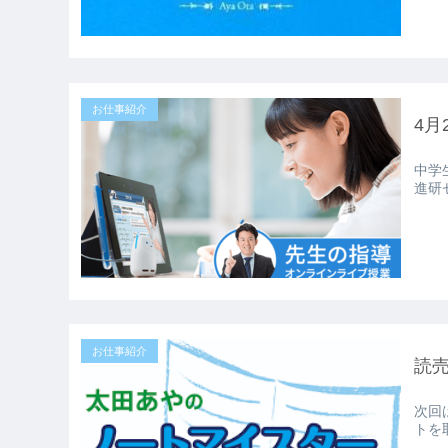
お仕事紹介
4月
中学
進研
お仕事紹介
読
次回
トを